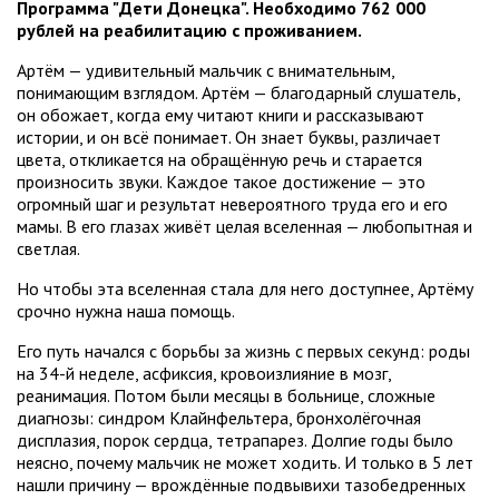
Программа "Дети Донецка". Необходимо 762 000
рублей на реабилитацию с проживанием.
Артём — удивительный мальчик с внимательным,
понимающим взглядом. Артём — благодарный слушатель,
он обожает, когда ему читают книги и рассказывают
истории, и он всё понимает. Он знает буквы, различает
цвета, откликается на обращённую речь и старается
произносить звуки. Каждое такое достижение — это
огромный шаг и результат невероятного труда его и его
мамы. В его глазах живёт целая вселенная — любопытная и
светлая.
Но чтобы эта вселенная стала для него доступнее, Артёму
срочно нужна наша помощь.
Его путь начался с борьбы за жизнь с первых секунд: роды
на 34-й неделе, асфиксия, кровоизлияние в мозг,
реанимация. Потом были месяцы в больнице, сложные
диагнозы: синдром Клайнфельтера, бронхолёгочная
дисплазия, порок сердца, тетрапарез. Долгие годы было
неясно, почему мальчик не может ходить. И только в 5 лет
нашли причину — врождённые подвывихи тазобедренных