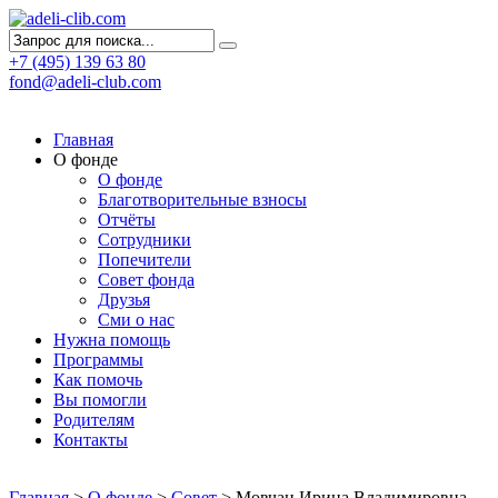
+7 (495) 139 63 80
fond@adeli-club.com
Главная
О фонде
О фонде
Благотворительные взносы
Отчёты
Сотрудники
Попечители
Совет фонда
Друзья
Сми о нас
Нужна помощь
Программы
Как помочь
Вы помогли
Родителям
Контакты
Главная
>
О фонде
>
Совет
>
Мовчан Ирина Владимировна