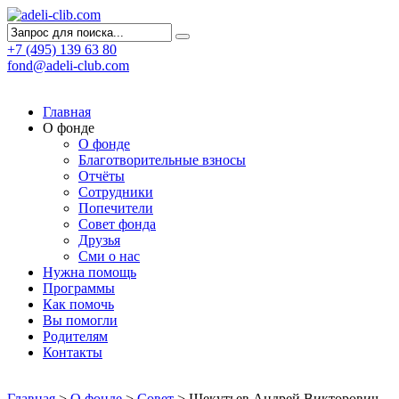
+7 (495) 139 63 80
fond@adeli-club.com
Главная
О фонде
О фонде
Благотворительные взносы
Отчёты
Сотрудники
Попечители
Совет фонда
Друзья
Сми о нас
Нужна помощь
Программы
Как помочь
Вы помогли
Родителям
Контакты
Главная
>
О фонде
>
Совет
>
Щекутьев Андрей Викторович