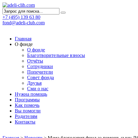
+7 (495) 139 63 80
fond@adeli-club.com
Главная
О фонде
О фонде
Благотворительные взносы
Отчёты
Сотрудники
Попечители
Совет фонда
Друзья
Сми о нас
Нужна помощь
Программы
Как помочь
Вы помогли
Родителям
Контакты
Главная
>
Новости
>
Мама благодарит фонд за помощь сыну Л