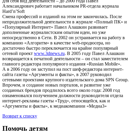
для себя вид деятельности – до 2000 года Павел
Александрович работает начальником PR-отдела журнала
Hard’n’Soft
Смена профессий и изданий на этом не закончилась. После
непродолжительной деятельности в журнале «Полный ПК» и
«Популярный Интернет» Павел Алашкин развивает
дополненные журналистским опытом идеи, но уже
непосредственно в Сети. В 2002 он устраивается на работу в
компанию «Алгоритм» в качестве web-продюсера, но
достаточно быстро переключается на крайне популярный
сетевой проект
www.3dnews.ru
. В 2005 году Павел Алашкин
возвращается к печатной деятельности – он стал заместителем
главного редактора популярного издания «Russian Mobile».
А в 2006 году он заступил на пост шеф-редактора интернет-
сайта газеты «Аргументы и факты», в 2007 руководил
сетевыми проектами крупного издательского дома SPN Group.
Впрочем, и создание новых порталов, и развитие уже
созданных брендов продлилось всего около года: 2008 год
ознаменовался получением должности руководителя отдела
интернет-рекламы газеты «Труд», относящейся, как и
«Аргументы и факты», к медиакомпании «Медиа3»
Возврат к списку
Помочь детям