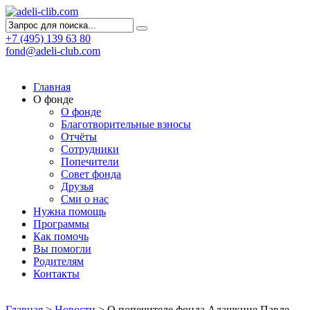
+7 (495) 139 63 80
fond@adeli-club.com
Главная
О фонде
О фонде
Благотворительные взносы
Отчёты
Сотрудники
Попечители
Совет фонда
Друзья
Сми о нас
Нужна помощь
Программы
Как помочь
Вы помогли
Родителям
Контакты
Главная
>
Новости
>
О попечителе фонда Алашкине Павле