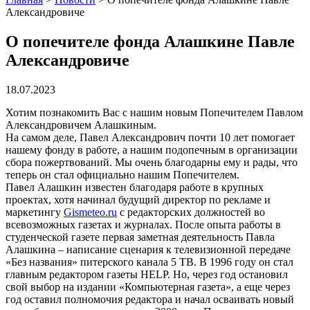
Александровиче
О попечителе фонда Алашкине Павле
Александровиче
18.07.2023
Хотим познакомить Вас с нашим новым Попечителем Павлом
Александровичем Алашкиным.
На самом деле, Павел Александрович почти 10 лет помогает
нашему фонду в работе, а нашим подопечным в организации
сбора пожертвований. Мы очень благодарны ему и рады, что
теперь он стал официально нашим Попечителем.
Павел Алашкин известен благодаря работе в крупных
проектах, хотя начинал будущий директор по рекламе и
маркетингу
Gismeteo.ru
с редакторских должностей во
всевозможных газетах и журналах. После опыта работы в
студенческой газете первая заметная деятельность Павла
Алашкина – написание сценария к телевизионной передаче
«Без названия» питерского канала 5 ТВ. В 1996 году он стал
главным редактором газеты HELP. Но, через год остановил
свой выбор на издании «Компьютерная газета», а еще через
год оставил полномочия редактора и начал осваивать новый