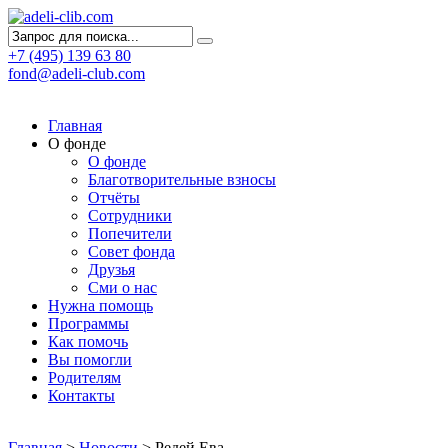
+7 (495) 139 63 80
fond@adeli-club.com
Главная
О фонде
О фонде
Благотворительные взносы
Отчёты
Сотрудники
Попечители
Совет фонда
Друзья
Сми о нас
Нужна помощь
Программы
Как помочь
Вы помогли
Родителям
Контакты
Главная
>
Новости
>
Редей Ева