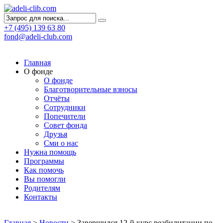
+7 (495) 139 63 80
fond@adeli-club.com
Главная
О фонде
О фонде
Благотворительные взносы
Отчёты
Сотрудники
Попечители
Совет фонда
Друзья
Сми о нас
Нужна помощь
Программы
Как помочь
Вы помогли
Родителям
Контакты
Главная
>
Новости
>
Завершился 12-й курс реабилитации по