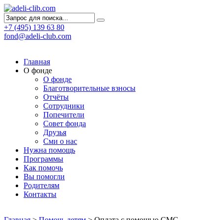
+7 (495) 139 63 80
fond@adeli-club.com
Главная
О фонде
О фонде
Благотворительные взносы
Отчёты
Сотрудники
Попечители
Совет фонда
Друзья
Сми о нас
Нужна помощь
Программы
Как помочь
Вы помогли
Родителям
Контакты
Главная
>
Помочь детям
>
Оплата с помощью СМС