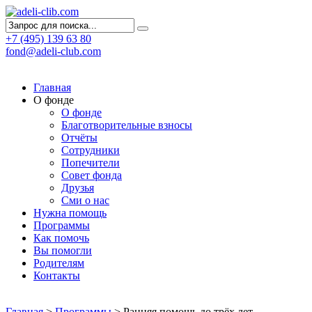
+7 (495) 139 63 80
fond@adeli-club.com
Главная
О фонде
О фонде
Благотворительные взносы
Отчёты
Сотрудники
Попечители
Совет фонда
Друзья
Сми о нас
Нужна помощь
Программы
Как помочь
Вы помогли
Родителям
Контакты
Главная
>
Программы
>
Ранняя помощь до трёх лет