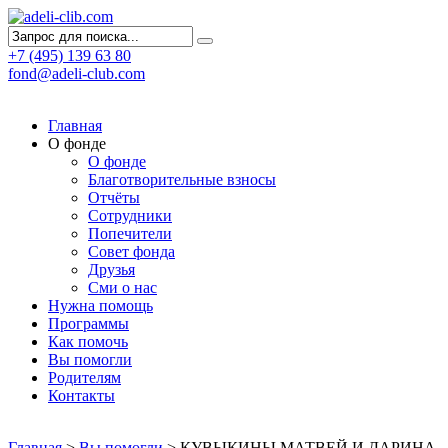
+7 (495) 139 63 80
fond@adeli-club.com
Главная
О фонде
О фонде
Благотворительные взносы
Отчёты
Сотрудники
Попечители
Совет фонда
Друзья
Сми о нас
Нужна помощь
Программы
Как помочь
Вы помогли
Родителям
Контакты
Главная
>
Вы помогли
>
КУВЫКИНЫ МАТВЕЙ И ДАРИНА.