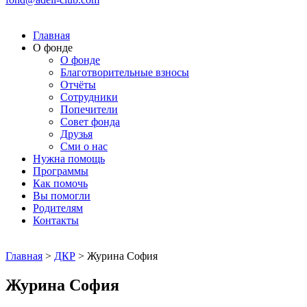
Главная
О фонде
О фонде
Благотворительные взносы
Отчёты
Сотрудники
Попечители
Совет фонда
Друзья
Сми о нас
Нужна помощь
Программы
Как помочь
Вы помогли
Родителям
Контакты
Главная
>
ДКР
>
Журина София
Журина София