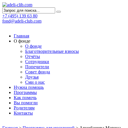
+7 (495) 139 63 80
fond@adeli-club.com
Главная
О фонде
О фонде
Благотворительные взносы
Отчёты
Сотрудники
Попечители
Совет фонда
Друзья
Сми о нас
Нужна помощь
Программы
Как помочь
Вы помогли
Родителям
Контакты
Главная
>
Программа для москвичей
>
Арцибашева Марина