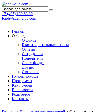
+7 (495) 139 63 80
fond@adeli-club.com
Главная
О фонде
О фонде
Благотворительные взносы
Отчёты
Сотрудники
Попечители
Совет фонда
Друзья
Сми о нас
Нужна помощь
Программы
Как помочь
Вы помогли
Родителям
Контакты
Главная
>
Программа для москвичей
>
Осипян Ашот